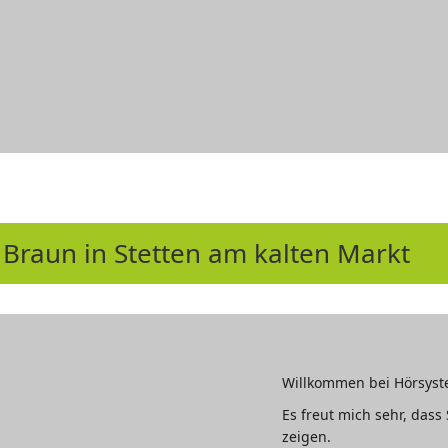
Braun in Stetten am kalten Markt
Willkommen bei Hörsyste
Es freut mich sehr, das
zeigen.