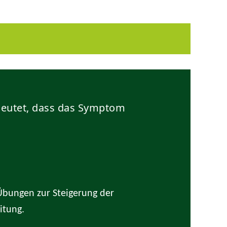
Jonah Raiber
edeutet, dass das Symptom
Mein Lieblinksklang : Der Klang meiner Trompete.
2024 Ausbildung zur Hörakustiker
Übungen zur Steigerung der
itung.