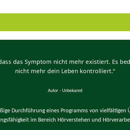
t.
SUSANNE SCHECK
Mein Lieblingsklang: Es gibt nichts Schöneres als
 dass das Symptom nicht mehr existiert. Es b
das Lachen und Gebrabbel meines Enkels.
au
nicht mehr dein Leben kontrolliert.“
2023 Service und Büro Management
Autor - Unbekannt
äßige Durchführung eines Programms von vielfältigen 
ungsfähigkeit im Bereich Hörverstehen und Hörverarbe