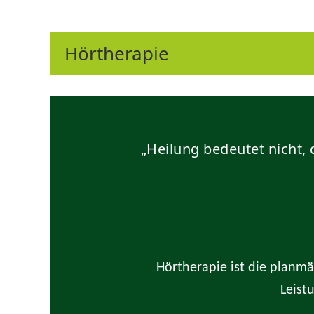
2013 Gründung eines eigenen
Hörakustikfachgeschäft in Stetten am kalten Mark
Hörtherapie
JOHANNA RITTER
Mein Lieblingsklang: Vogelgezwitscher
„Heilung bedeutet nicht,
2008 - 2011 Ausbildung zur Reiseverkehrskauffr
2021 Ausbildung zur Hörberaterin
Hörtherapie ist die planm
Leist